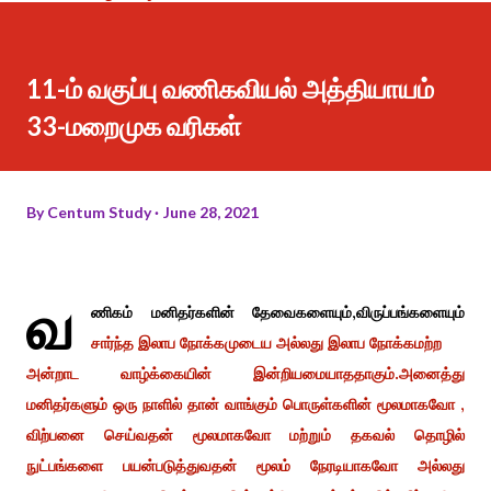
11-ம் வகுப்பு வணிகவியல் அத்தியாயம்
33-மறைமுக வரிகள்
By
Centum Study
June 28, 2021
வ
ணிகம் மனிதர்களின் தேவைகளையும்,விருப்பங்களையும்
சார்ந்த இலாப நோக்கமுடைய அல்லது இலாப நோக்கமற்ற
அன்றாட வாழ்க்கையின் இன்றியமையாததாகும்.அனைத்து
மனிதர்களும் ஒரு நாளில் தான் வாங்கும் பொருள்களின் மூலமாகவோ ,
விற்பனை செய்வதன் மூலமாகவோ மற்றும் தகவல் தொழில்
நுட்பங்களை பயன்படுத்துவதன் மூலம் நேரடியாகவோ அல்லது