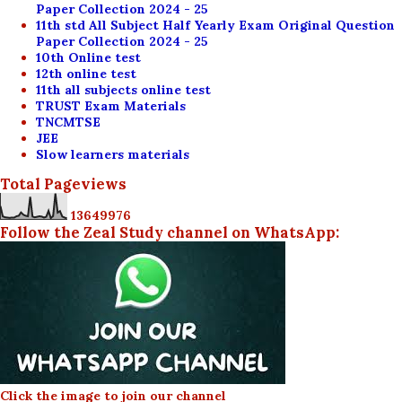
Paper Collection 2024 - 25
11th std All Subject Half Yearly Exam Original Question
Paper Collection 2024 - 25
10th Online test
12th online test
11th all subjects online test
TRUST Exam Materials
TNCMTSE
JEE
Slow learners materials
Total Pageviews
1
3
6
4
9
9
7
6
Follow the Zeal Study channel on WhatsApp:
Click the image to join our channel