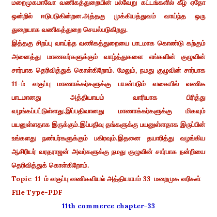
மறைமுகமாவோ வணிகத்துறையின் பல்வேறு கட்டங்களில் கீழ் ஏதோ
ஒன்றில் ஈடுபடுகின்றன.அத்தகு முக்கியத்துவம் வாய்ந்த ஒரு
துறையாக வணிகத்துறை செயல்படுகிறது.
இத்தகு சிறப்பு வாய்ந்த வணிகத்துறையை பாடமாக கொண்டு கற்கும்
அனைத்து மாணவர்களுக்கும் வாழ்த்துகளை எங்களின் குழுவின்
சார்பாக தெரிவித்துக் கொள்கிறோம். மேலும், நமது குழுவின் சார்பாக
11-ம் வகுப்பு மாணாக்கர்களுக்கு பயன்படும் வகையில் வணிக
பாடமானது அத்தியாயம் வாரியாக பிரித்து
வழங்கப்பட்டுள்ளது.இப்பதிவானது மாணாக்கர்களுக்கு மிகவும்
பயனுள்ளதாக இருக்கும்.இப்பதிவு தங்களுக்கு பயனுள்ளதாக இருப்பின்
உங்களது நண்பர்களுக்கும் பகிரவும்.இதனை தயாரித்து வழங்கிய
ஆசிரியர் வரதராஜன் அவர்களுக்கு நமது குழுவின் சார்பாக நன்றியை
தெரிவித்துக் கொள்கிறோம்.
Topic-11-ம் வகுப்பு வணிகவியல் அத்தியாயம் 33-மறைமுக வரிகள்
File Type-PDF
11th commerce chapter-33