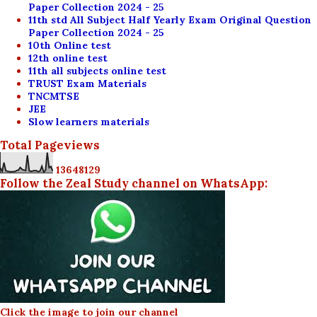
Paper Collection 2024 - 25
11th std All Subject Half Yearly Exam Original Question
Paper Collection 2024 - 25
10th Online test
12th online test
11th all subjects online test
TRUST Exam Materials
TNCMTSE
JEE
Slow learners materials
Total Pageviews
1
3
6
4
8
1
2
9
Follow the Zeal Study channel on WhatsApp:
Click the image to join our channel