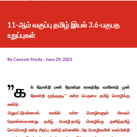
11-ஆம் வகுப்பு தமிழ் இயல் 3.6-பகுபத
உறுப்புகள்
By
Centum Study
June 29, 2021
”க
ல் தோன்றி மண் தோன்றா காலத்தே வாளோடு முன்
தோன்றி மூத்தகுடி” என்ற பெருமை தமிழ் மொழிக்கு
உண்டு.
அதுமட்டுமல்லாமல், உலகில் உள்ள மொழிகளுள் மிகவும்
தொன்மையானது தமிழ் மொழி.தமிழ் மொழிக்கு தனித்தமிழ்
செம்மொழி என்ற சிறப்பு உண்டு.ஏனெனில் ,பிற மொழிகளின் கலப்பின்றி