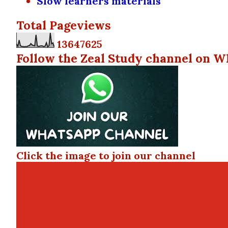
Slow learners materials
Total Pageviews
1
3
6
4
7
6
2
5
Follow the Zeal Study channel on W
Click the image to join our channel