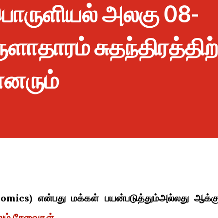
ு பொருளியல் அலகு 08-
ளாதாரம் சுதந்திரத்திற
்னரும்
omics) என்பது மக்கள் பயன்படுத்தும்அல்லது ஆக்கு
றும் சேவைகள்