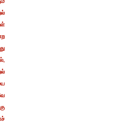
ம்
ல்
ள்
்ற
து
்,
ல்
யை
வே
கு
ச்