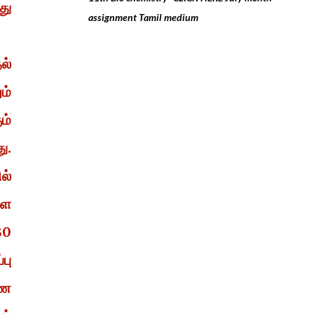
து
assignment Tamil medium
ல்
ம்
ம்
ு.
ல்
ளை
30
பு
ணை