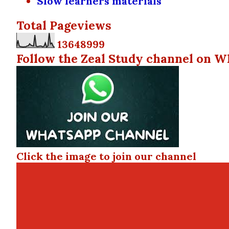
Slow learners materials
Total Pageviews
1
3
6
4
8
9
9
9
Follow the Zeal Study channel on W
Click the image to join our channel