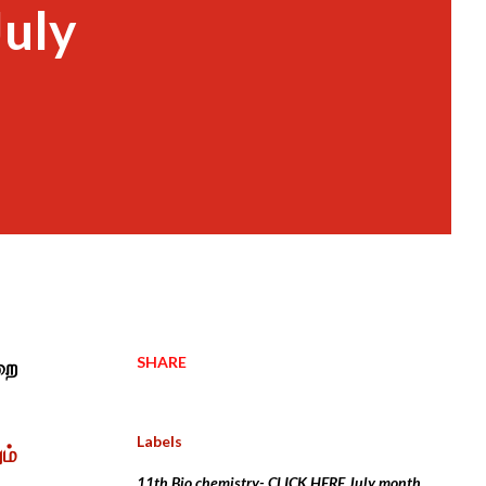
July
SHARE
றை
Labels
ம்
11th Bio chemistry- CLICK HERE July month