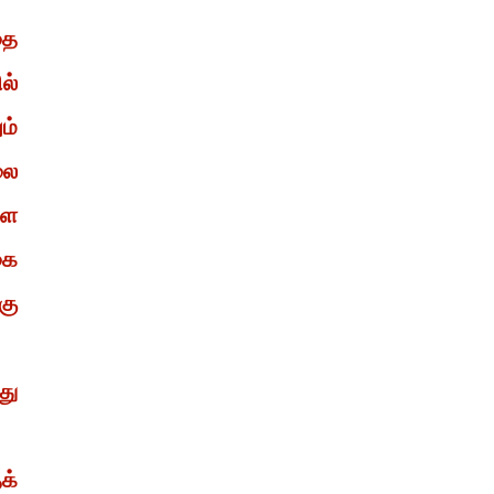
தை
ல்
ம்
லை
ளை
கை
கு
து
க்