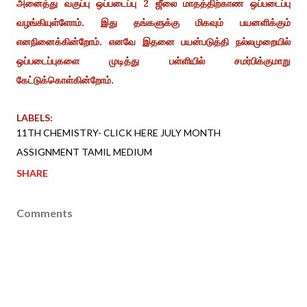
அனைத்து வகுப்பு ஒப்படைப்பு 2 ஜீலை மாதத்திற்காண ஒப்படைப்பு
வழங்கியுள்ளோம். இது தங்களுக்கு மிகவும் பயனளிக்கும்
எனநினைக்கின்றோம். எனவே இதனை பயன்படுத்தி நல்லமுறையில்
ஒப்படைப்புகளை முடித்து பள்ளியில் சமர்பிக்குமாறு
கேட்டுக்கொள்கின்றோம்.
LABELS:
11TH CHEMISTRY- CLICK HERE JULY MONTH
ASSIGNMENT TAMIL MEDIUM
SHARE
Comments