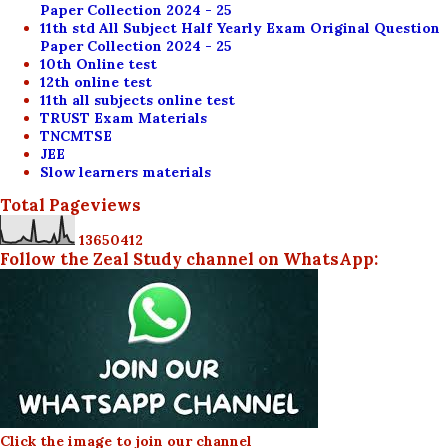
Paper Collection 2024 - 25
11th std All Subject Half Yearly Exam Original Question
Paper Collection 2024 - 25
10th Online test
12th online test
11th all subjects online test
TRUST Exam Materials
TNCMTSE
JEE
Slow learners materials
Total Pageviews
1
3
6
5
0
4
1
2
Follow the Zeal Study channel on WhatsApp:
Click the image to join our channel