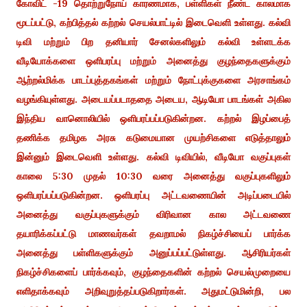
கோவிட் -19 தொற்றுநோய் காரணமாக, பள்ளிகள் நீண்ட காலமாக
மூடப்பட்டு, கற்பித்தல் கற்றல் செயல்பாட்டில் இடைவெளி உள்ளது. கல்வி
டிவி மற்றும் பிற தனியார் சேனல்களிலும் கல்வி உள்ளடக்க
வீடியோக்களை ஒளிபரப்பு மற்றும் அனைத்து குழந்தைகளுக்கும்
ஆற்றல்மிக்க பாடப்புத்தகங்கள் மற்றும் நோட்புக்குகளை அரசாங்கம்
வழங்கியுள்ளது. அடையப்படாததை அடைய, ஆடியோ பாடங்கள் அகில
இந்திய வானொலியில் ஒளிபரப்பப்படுகின்றன. கற்றல் இழப்பைத்
தணிக்க தமிழக அரசு கடுமையான முயற்சிகளை எடுத்தாலும்
இன்னும் இடைவெளி உள்ளது. கல்வி டிவியில், வீடியோ வகுப்புகள்
காலை 5:30 முதல் 10:30 வரை அனைத்து வகுப்புகளிலும்
ஒளிபரப்பப்படுகின்றன. ஒளிபரப்பு அட்டவணையின் அடிப்படையில்
அனைத்து வகுப்புகளுக்கும் விரிவான கால அட்டவணை
தயாரிக்கப்பட்டு மாணவர்கள் தவறாமல் நிகழ்ச்சியைப் பார்க்க
அனைத்து பள்ளிகளுக்கும் அனுப்பப்பட்டுள்ளது. ஆசிரியர்கள்
நிகழ்ச்சிகளைப் பார்க்கவும், குழந்தைகளின் கற்றல் செயல்முறையை
எளிதாக்கவும் அறிவுறுத்தப்படுகிறார்கள். அதுமட்டுமின்றி, பல