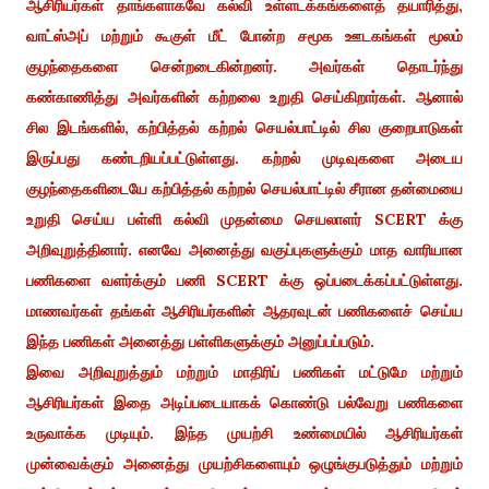
ஆசிரியர்கள் தாங்களாகவே கல்வி உள்ளடக்கங்களைத் தயாரித்து,
வாட்ஸ்அப் மற்றும் கூகுள் மீட் போன்ற சமூக ஊடகங்கள் மூலம்
குழந்தைகளை சென்றடைகின்றனர். அவர்கள் தொடர்ந்து
கண்காணித்து அவர்களின் கற்றலை உறுதி செய்கிறார்கள். ஆனால்
சில இடங்களில், கற்பித்தல் கற்றல் செயல்பாட்டில் சில குறைபாடுகள்
இருப்பது கண்டறியப்பட்டுள்ளது. கற்றல் முடிவுகளை அடைய
குழந்தைகளிடையே கற்பித்தல் கற்றல் செயல்பாட்டில் சீரான தன்மையை
உறுதி செய்ய பள்ளி கல்வி முதன்மை செயலாளர் SCERT க்கு
அறிவுறுத்தினார். எனவே அனைத்து வகுப்புகளுக்கும் மாத வாரியான
பணிகளை வளர்க்கும் பணி SCERT க்கு ஒப்படைக்கப்பட்டுள்ளது.
மாணவர்கள் தங்கள் ஆசிரியர்களின் ஆதரவுடன் பணிகளைச் செய்ய
இந்த பணிகள் அனைத்து பள்ளிகளுக்கும் அனுப்பப்படும்.
இவை அறிவுறுத்தும் மற்றும் மாதிரிப் பணிகள் மட்டுமே மற்றும்
ஆசிரியர்கள் இதை அடிப்படையாகக் கொண்டு பல்வேறு பணிகளை
உருவாக்க முடியும். இந்த முயற்சி உண்மையில் ஆசிரியர்கள்
முன்வைக்கும் அனைத்து முயற்சிகளையும் ஒழுங்குபடுத்தும் மற்றும்