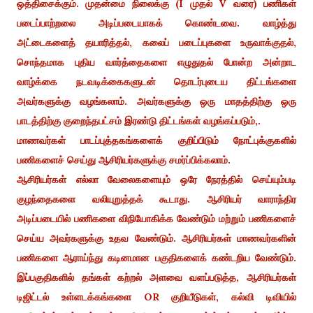
ஒத்திசைக்கும். முதன்மை நிலைக்கு (I முதல் V வரை) பணிகள்
படைப்பாற்றலை அடிப்படையாகக் கொண்டவை. வாழ்த்து
அட்டைகளைத் தயாரித்தல், கலைப் படைப்புகளை உருவாக்குதல்,
சொந்தமாக புதிய வார்த்தைகளை எழுதுதல் போன்ற அன்றாட
வாழ்க்கை நடவடிக்கைகளுடன் தொடர்புடைய திட்டங்களை
அவர்களுக்கு வழங்கலாம். அவர்களுக்கு ஒரு மாதத்திற்கு ஒரு
பாடத்திற்கு குறைந்தபட்சம் இரண்டு திட்டங்கள் வழங்கப்படும்,.
மாணவர்கள் பாடப்புத்தகங்களைக் குறிப்பிடும் நோட்புக்குகளில்
பணிகளைச் செய்து ஆசிரியர்களுக்கு சமர்ப்பிக்கலாம்.
ஆசிரியர்கள் எல்லா வேலைகளையும் ஒரே நேரத்தில் செய்யும்படி
குழந்தைகளை வலியுறுத்தக் கூடாது. ஆசிரியர் வாராந்திர
அடிப்படையில் பணிகளை விநியோகிக்க வேண்டும் மற்றும் பணிகளைச்
செய்ய அவர்களுக்கு உதவ வேண்டும். ஆசிரியர்கள் மாணவர்களின்
பணிகளை ஆராய்ந்து கடினமான பகுதிகளைக் கண்டறிய வேண்டும்.
இப்பகுதிகளில் தங்கள் கற்றல் அளவை வளப்படுத்த, ஆசிரியர்கள்
டிஜிட்டல் உள்ளடக்கங்களை OR குறியீடுகள், கல்வி டிவியில்