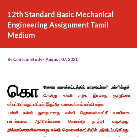
12th Standard Basic Mechanical
Engineering Assignment Tamil
Medium
By
Centum Study
August 07, 2021
கொ
ரோனா காலக்கட்டத்தில் மாணவர்கள் பள்ளிக்குச்
சென்று கல்வி கற்க இயலாத சூழ்நிலை
ஏற்பட்டுள்ளது. வீட்டில் இருந்தே மாணவர்கள் கல்வி கற்க
,பள்ளி கல்வி துறையானது கல்வி தொலைக்காட்சி வாயிலாக
பாடங்களை ஆசிரியர்களை கொண்டு நடத்தி வருகிறது.
இக்காணொளிகளானது கல்வி தொலைக்காட்சியில் பதிவிடப்படுகிறது.