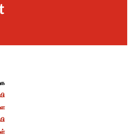
t
்க
வி
ளை
வி
ள்