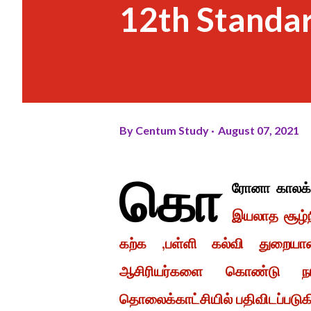
12th Standa
By
Centum Study
August 07, 2021
கொ
ரோனா காலக்க
இயலாத சூழ்நி
கற்க
,பள்ளி கல்வி துறையா
ஆசிரியர்களை கொண்டு நட
தொலைக்காட்சியில் பதிவிடப்படு