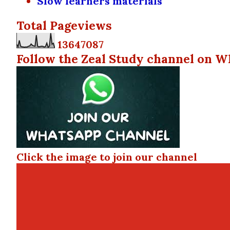
Slow learners materials
Total Pageviews
1
3
6
4
7
0
8
7
Follow the Zeal Study channel on W
Click the image to join our channel