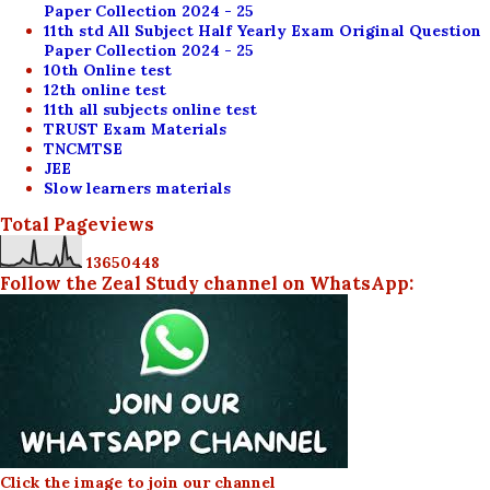
Paper Collection 2024 - 25
11th std All Subject Half Yearly Exam Original Question
Paper Collection 2024 - 25
10th Online test
12th online test
11th all subjects online test
TRUST Exam Materials
TNCMTSE
JEE
Slow learners materials
Total Pageviews
1
3
6
5
0
4
4
8
Follow the Zeal Study channel on WhatsApp:
Click the image to join our channel