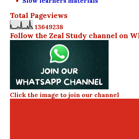
Slow learners materials
Total Pageviews
1
3
6
4
9
2
3
8
Follow the Zeal Study channel on W
Click the image to join our channel