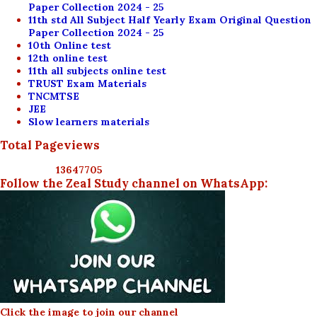
Paper Collection 2024 - 25
11th std All Subject Half Yearly Exam Original Question
Paper Collection 2024 - 25
10th Online test
12th online test
11th all subjects online test
TRUST Exam Materials
TNCMTSE
JEE
Slow learners materials
Total Pageviews
1
3
6
4
7
7
0
5
Follow the Zeal Study channel on WhatsApp:
Click the image to join our channel