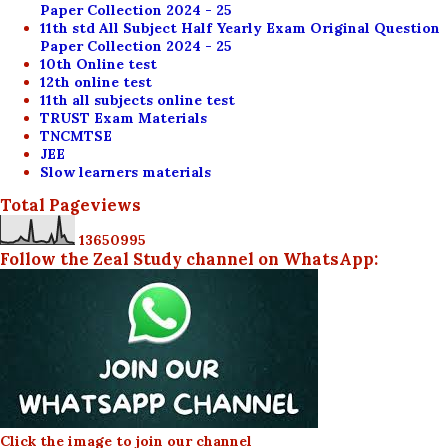
Paper Collection 2024 - 25
11th std All Subject Half Yearly Exam Original Question
Paper Collection 2024 - 25
10th Online test
12th online test
11th all subjects online test
TRUST Exam Materials
TNCMTSE
JEE
Slow learners materials
Total Pageviews
1
3
6
5
0
9
9
5
Follow the Zeal Study channel on WhatsApp:
Click the image to join our channel