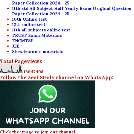
Paper Collection 2024 - 25
11th std All Subject Half Yearly Exam Original Question
Paper Collection 2024 - 25
10th Online test
12th online test
11th all subjects online test
TRUST Exam Materials
TNCMTSE
JEE
Slow learners materials
Total Pageviews
1
3
6
4
7
4
9
8
Follow the Zeal Study channel on WhatsApp:
Click the image to join our channel