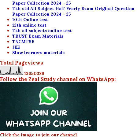
Paper Collection 2024 - 25
11th std All Subject Half Yearly Exam Original Question
Paper Collection 2024 - 25
10th Online test
12th online test
11th all subjects online test
TRUST Exam Materials
TNCMTSE
JEE
Slow learners materials
Total Pageviews
1
3
6
5
0
3
8
9
Follow the Zeal Study channel on WhatsApp:
Click the image to join our channel