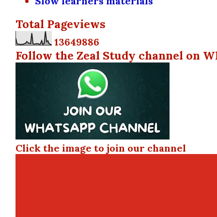
Slow learners materials
Total Pageviews
1
3
6
4
9
8
8
6
Follow the Zeal Study channel on W
Click the image to join our channel