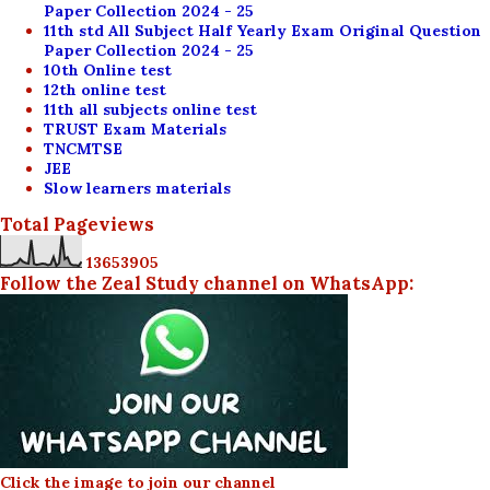
Paper Collection 2024 - 25
11th std All Subject Half Yearly Exam Original Question
Paper Collection 2024 - 25
10th Online test
12th online test
11th all subjects online test
TRUST Exam Materials
TNCMTSE
JEE
Slow learners materials
Total Pageviews
1
3
6
5
3
9
0
5
Follow the Zeal Study channel on WhatsApp:
Click the image to join our channel