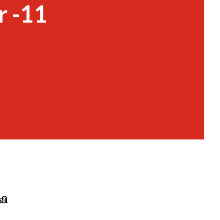
r -11
வி