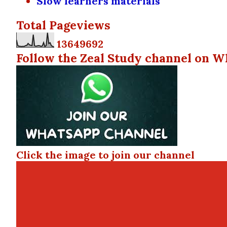
Slow learners materials
Total Pageviews
1
3
6
4
9
6
9
2
Follow the Zeal Study channel on W
Click the image to join our channel