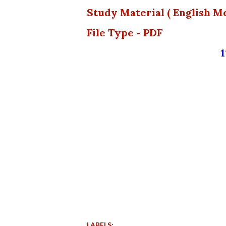
Study Material ( English M
File Type - PDF
1
LABELS: