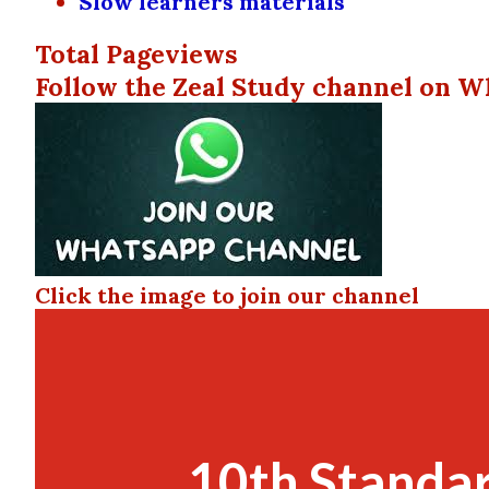
Slow learners materials
Total Pageviews
Follow the Zeal Study channel on W
Click the image to join our channel
10th Standar