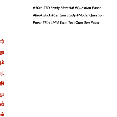
#10th STD Study Material #Question Paper
#Book Back #Centum Study #Model Question
Paper #First Mid Term Test Question Paper
ர்
று
ம்
ெற
தி
து
ள்
ன்