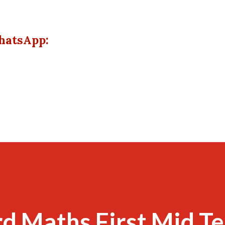
hatsApp:
d Maths First Mid T