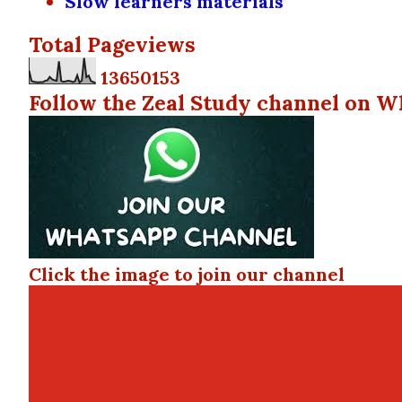
Slow learners materials
Total Pageviews
1
3
6
5
0
1
5
3
Follow the Zeal Study channel on W
Click the image to join our channel