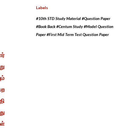
Labels
#10th STD Study Material #Question Paper
#Book Back #Centum Study #Model Question
Paper #First Mid Term Test Question Paper
ர்
று
ம்
ெற
தி
து
ள்