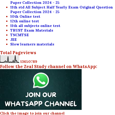
Paper Collection 2024 - 25
11th std All Subject Half Yearly Exam Original Question
Paper Collection 2024 - 25
10th Online test
12th online test
11th all subjects online test
TRUST Exam Materials
TNCMTSE
JEE
Slow learners materials
Total Pageviews
1
3
6
5
0
7
8
9
Follow the Zeal Study channel on WhatsApp:
Click the image to join our channel