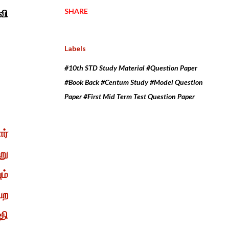
SHARE
வி
Labels
#10th STD Study Material #Question Paper
#Book Back #Centum Study #Model Question
Paper #First Mid Term Test Question Paper
ர்
று
ம்
ெற
தி