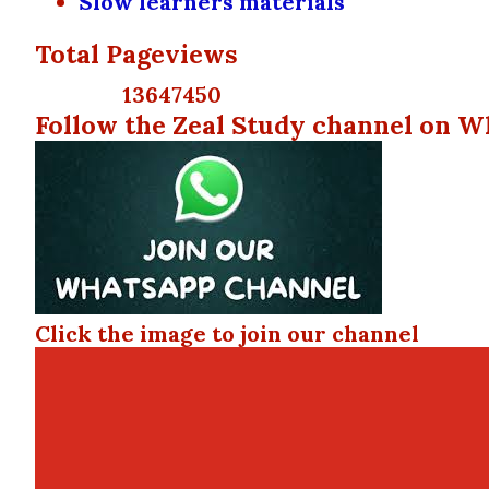
Slow learners materials
Total Pageviews
1
3
6
4
7
4
5
0
Follow the Zeal Study channel on W
Click the image to join our channel