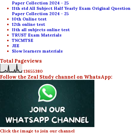
Paper Collection 2024 - 25
11th std All Subject Half Yearly Exam Original Question
Paper Collection 2024 - 25
10th Online test
12th online test
11th all subjects online test
TRUST Exam Materials
TNCMTSE
JEE
Slow learners materials
Total Pageviews
1
3
6
5
5
3
8
0
Follow the Zeal Study channel on WhatsApp:
Click the image to join our channel