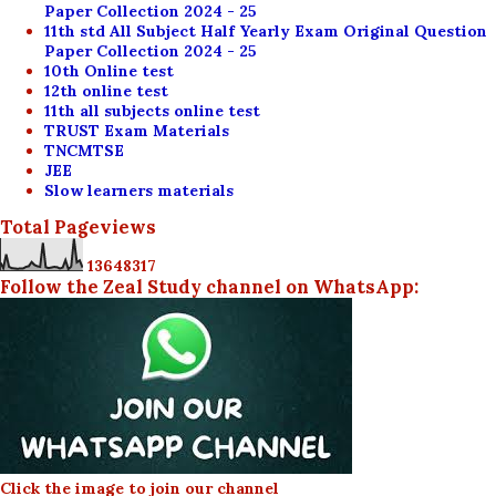
Paper Collection 2024 - 25
11th std All Subject Half Yearly Exam Original Question
Paper Collection 2024 - 25
10th Online test
12th online test
11th all subjects online test
TRUST Exam Materials
TNCMTSE
JEE
Slow learners materials
Total Pageviews
1
3
6
4
8
3
1
7
Follow the Zeal Study channel on WhatsApp:
Click the image to join our channel