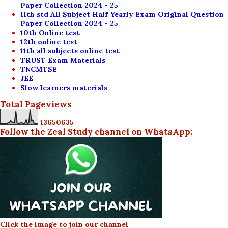
Paper Collection 2024 - 25
11th std All Subject Half Yearly Exam Original Question
Paper Collection 2024 - 25
10th Online test
12th online test
11th all subjects online test
TRUST Exam Materials
TNCMTSE
JEE
Slow learners materials
Total Pageviews
1
3
6
5
0
6
3
5
Follow the Zeal Study channel on WhatsApp:
Click the image to join our channel