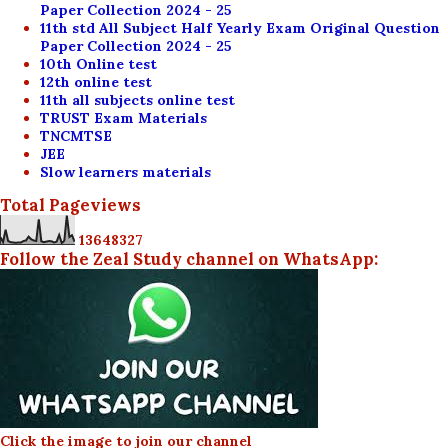
Paper Collection 2024 - 25
11th std All Subject Half Yearly Exam Original Question
Paper Collection 2024 - 25
10th Online test
12th online test
11th all subjects online test
TRUST Exam Materials
TNCMTSE
JEE
Slow learners materials
Total Pageviews
1
3
6
4
8
3
2
7
Follow the Zeal Study channel on WhatsApp:
Click the image to join our channel