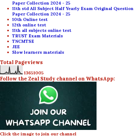
Paper Collection 2024 - 25
11th std All Subject Half Yearly Exam Original Question
Paper Collection 2024 - 25
10th Online test
12th online test
11th all subjects online test
TRUST Exam Materials
TNCMTSE
JEE
Slow learners materials
Total Pageviews
1
3
6
5
1
0
0
5
Follow the Zeal Study channel on WhatsApp:
Click the image to join our channel