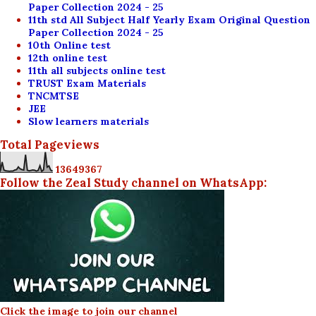
Paper Collection 2024 - 25
11th std All Subject Half Yearly Exam Original Question
Paper Collection 2024 - 25
10th Online test
12th online test
11th all subjects online test
TRUST Exam Materials
TNCMTSE
JEE
Slow learners materials
Total Pageviews
1
3
6
4
9
3
6
7
Follow the Zeal Study channel on WhatsApp:
Click the image to join our channel