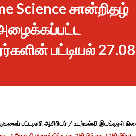
e Science சான்றிதழ்
ு அழைக்கப்பட்ட
்களின் பட்டியல் 27.08
லைப் பட்டதாரி ஆசிரியர் / உடற்கல்வி இயக்குநர் நி
ிலை -1 நேரடி நியமனத்திற்கான அறிவிக்கை (அறிவிப்பு)