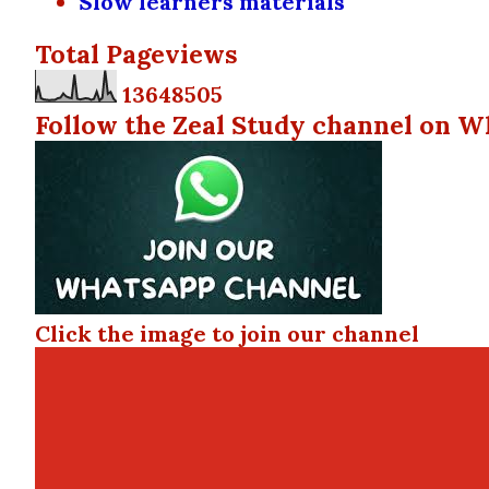
Slow learners materials
Total Pageviews
1
3
6
4
8
5
0
5
Follow the Zeal Study channel on W
Click the image to join our channel