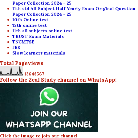
Paper Collection 2024 - 25
11th std All Subject Half Yearly Exam Original Question
Paper Collection 2024 - 25
10th Online test
12th online test
11th all subjects online test
TRUST Exam Materials
TNCMTSE
JEE
Slow learners materials
Total Pageviews
1
3
6
4
8
5
6
7
Follow the Zeal Study channel on WhatsApp:
Click the image to join our channel