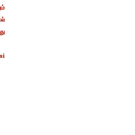
ம்
ல்
து
si