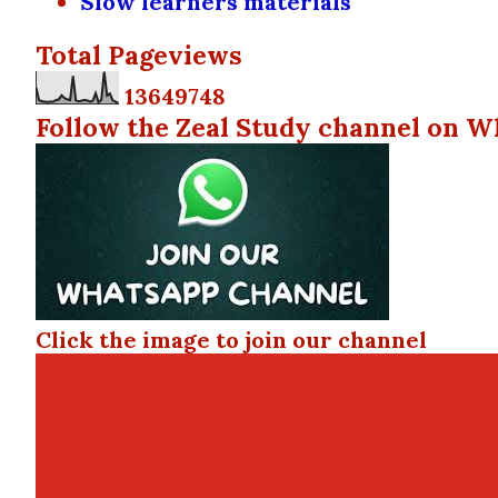
Slow learners materials
Total Pageviews
1
3
6
4
9
7
4
8
Follow the Zeal Study channel on W
Click the image to join our channel