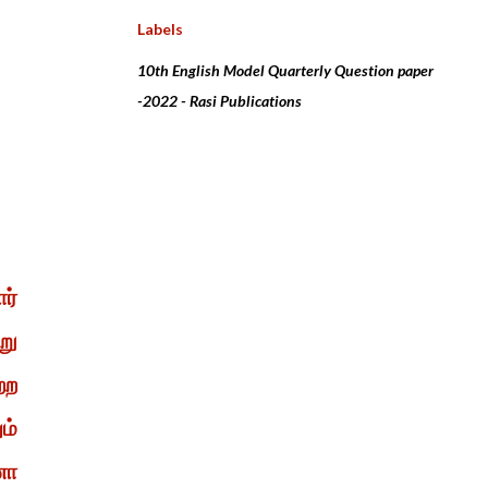
Labels
10th English Model Quarterly Question paper
-2022 - Rasi Publications
ர்
று
்ற
ம்
னா