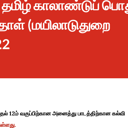
ு தமிழ் காலாண்டுப் பொத
்தாள் (மயிலாடுதுறை
22
முதல் 12ம் வகுப்பிற்கான அனைத்து பாடத்திற்கான கல்வி
ுள்ளது.