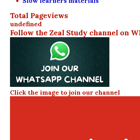
Slow learners materials
Total Pageviews
u
n
d
e
f
n
e
d
Follow the Zeal Study channel on W
Click the image to join our channel