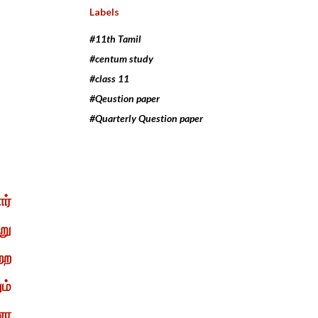
Labels
#11th Tamil
#centum study
#class 11
#Qeustion paper
#Quarterly Question paper
ர்
று
்ற
ம்
னா