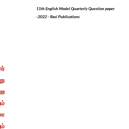
11th English Model Quarterly Question paper
-2022 - Rasi Publications
ர்
று
்ற
ம்
னா
ம்