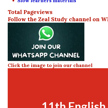
Slow learners materials
Total Pageviews
Follow the Zeal Study channel on W
Click the image to join our channel
11th English