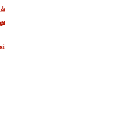
ல்
து
si