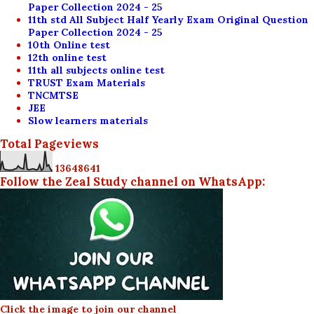
Paper Collection 2024 - 25
11th std All Subject Half Yearly Exam Original Question
Paper Collection 2024 - 25
10th Online test
12th online test
11th all subjects online test
TRUST Exam Materials
TNCMTSE
JEE
Slow learners materials
Total Pageviews
1
3
6
4
8
6
4
1
Follow the Zeal Study channel on WhatsApp:
Click the image to join our channel