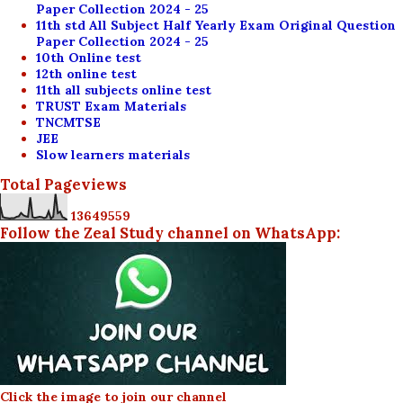
Paper Collection 2024 - 25
11th std All Subject Half Yearly Exam Original Question
Paper Collection 2024 - 25
10th Online test
12th online test
11th all subjects online test
TRUST Exam Materials
TNCMTSE
JEE
Slow learners materials
Total Pageviews
1
3
6
4
9
5
5
9
Follow the Zeal Study channel on WhatsApp:
Click the image to join our channel