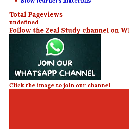
Slow learners materials
Total Pageviews
u
n
d
e
f
n
e
d
Follow the Zeal Study channel on W
Click the image to join our channel