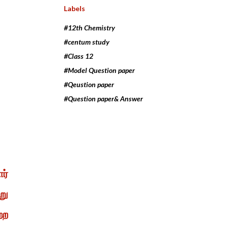
Labels
#12th Chemistry
#centum study
#Class 12
#Model Question paper
#Qeustion paper
#Question paper& Answer
ர்
று
்ற