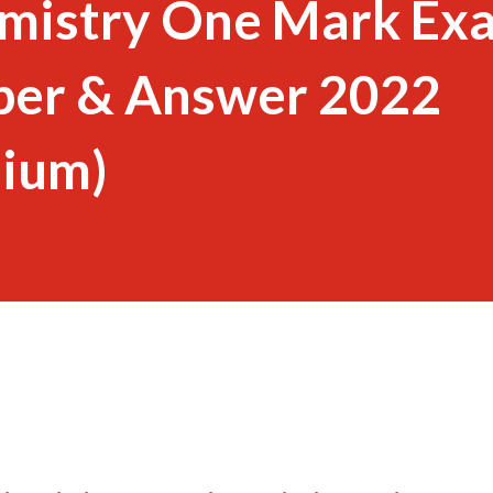
emistry One Mark Ex
per & Answer 2022
dium)