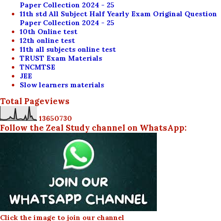
Paper Collection 2024 - 25
11th std All Subject Half Yearly Exam Original Question
Paper Collection 2024 - 25
10th Online test
12th online test
11th all subjects online test
TRUST Exam Materials
TNCMTSE
JEE
Slow learners materials
Total Pageviews
1
3
6
5
0
7
3
0
Follow the Zeal Study channel on WhatsApp:
Click the image to join our channel