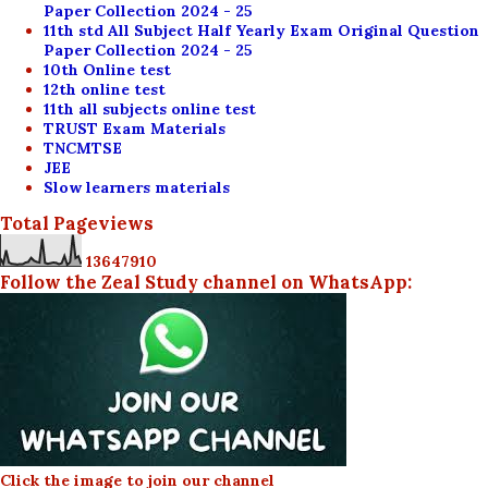
Paper Collection 2024 - 25
11th std All Subject Half Yearly Exam Original Question
Paper Collection 2024 - 25
10th Online test
12th online test
11th all subjects online test
TRUST Exam Materials
TNCMTSE
JEE
Slow learners materials
Total Pageviews
1
3
6
4
7
9
1
0
Follow the Zeal Study channel on WhatsApp:
Click the image to join our channel