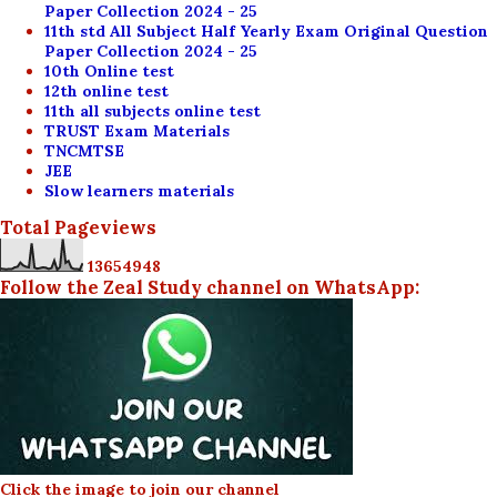
Paper Collection 2024 - 25
11th std All Subject Half Yearly Exam Original Question
Paper Collection 2024 - 25
10th Online test
12th online test
11th all subjects online test
TRUST Exam Materials
TNCMTSE
JEE
Slow learners materials
Total Pageviews
1
3
6
5
4
9
4
8
Follow the Zeal Study channel on WhatsApp:
Click the image to join our channel