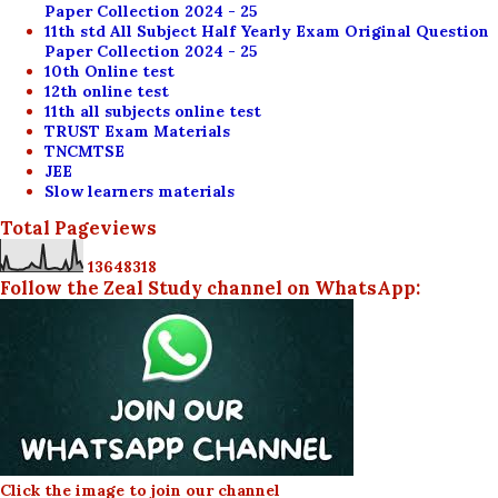
Paper Collection 2024 - 25
11th std All Subject Half Yearly Exam Original Question
Paper Collection 2024 - 25
10th Online test
12th online test
11th all subjects online test
TRUST Exam Materials
TNCMTSE
JEE
Slow learners materials
Total Pageviews
1
3
6
4
8
3
1
8
Follow the Zeal Study channel on WhatsApp:
Click the image to join our channel