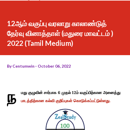
12ஆம் வகுப்பு வரலாறு காலாண்டுத்
தேர்வு வினாத்தாள் (மதுரை மாவட்டம் )
2022 (Tamil Medium)
By
Centumwin
October 06, 2022
ந
மது குழுவின் சார்பாக 6 முதல் 12ம் வகுப்பிற்கான அனைத்து
பாடத்திற்கான கல்வி குறிப்புகள் கொடுக்கப்பட்டுள்ளது.