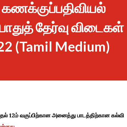
ு கணக்குப்பதிவியல்
ொதுத் தேர்வு விடைகள்
022 (Tamil Medium)
முதல் 12ம் வகுப்பிற்கான அனைத்து பாடத்திற்கான கல்வி
ுள்ளது.