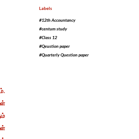
Labels
#12th Accountancy
#centum study
#Class 12
#Qeustion paper
#Quarterly Question paper
்.
ள்
ம்
ள்