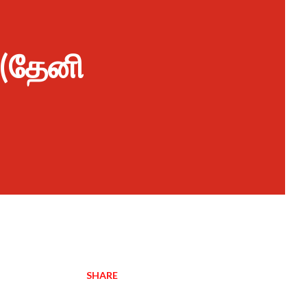
 (தேனி
SHARE