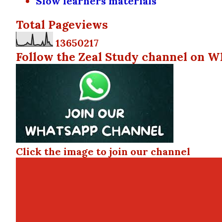
Slow learners materials
Total Pageviews
1
3
6
5
0
2
1
7
Follow the Zeal Study channel on W
Click the image to join our channel