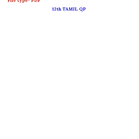
File type- PDF
12th TAMIL QP