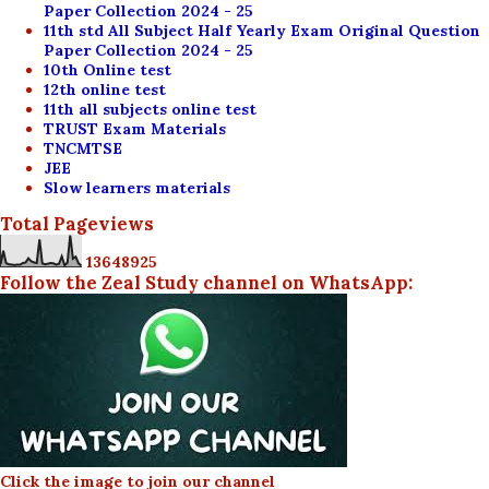
Paper Collection 2024 - 25
11th std All Subject Half Yearly Exam Original Question
Paper Collection 2024 - 25
10th Online test
12th online test
11th all subjects online test
TRUST Exam Materials
TNCMTSE
JEE
Slow learners materials
Total Pageviews
1
3
6
4
8
9
2
5
Follow the Zeal Study channel on WhatsApp:
Click the image to join our channel