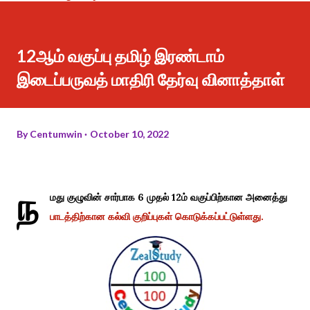
12ஆம் வகுப்பு தமிழ் இரண்டாம்
இடைப்பருவத் மாதிரி தேர்வு வினாத்தாள்
By
Centumwin
October 10, 2022
ந
மது குழுவின் சார்பாக 6 முதல் 12ம் வகுப்பிற்கான அனைத்து
பாடத்திற்கான கல்வி குறிப்புகள் கொடுக்கப்பட்டுள்ளது.