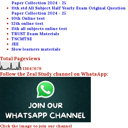
Paper Collection 2024 - 25
11th std All Subject Half Yearly Exam Original Question
Paper Collection 2024 - 25
10th Online test
12th online test
11th all subjects online test
TRUST Exam Materials
TNCMTSE
JEE
Slow learners materials
Total Pageviews
1
3
6
4
7
6
7
9
Follow the Zeal Study channel on WhatsApp:
Click the image to join our channel