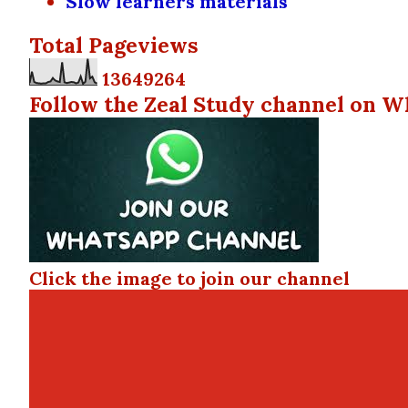
Slow learners materials
Total Pageviews
1
3
6
4
9
2
6
4
Follow the Zeal Study channel on W
Click the image to join our channel