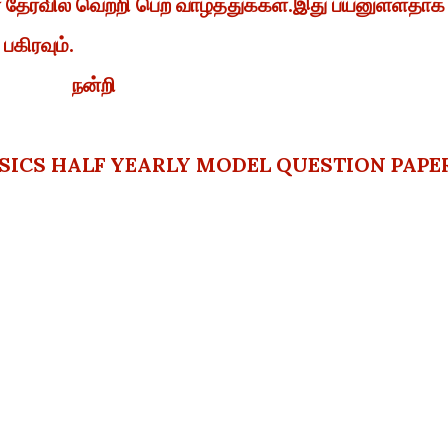
ேர்வில் வெற்றி பெற வாழ்த்துக்கள்.இது பயனுள்ளதாக
 பகிரவும்.
நன்றி
YSICS HALF YEARLY MODEL QUESTION PAPE