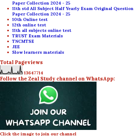
Paper Collection 2024 - 25
11th std All Subject Half Yearly Exam Original Question
Paper Collection 2024 - 25
10th Online test
12th online test
11th all subjects online test
TRUST Exam Materials
TNCMTSE
JEE
Slow learners materials
Total Pageviews
1
3
6
4
7
7
1
4
Follow the Zeal Study channel on WhatsApp:
Click the image to join our channel