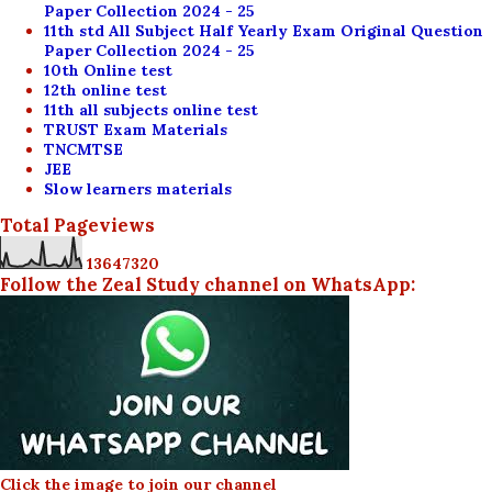
Paper Collection 2024 - 25
11th std All Subject Half Yearly Exam Original Question
Paper Collection 2024 - 25
10th Online test
12th online test
11th all subjects online test
TRUST Exam Materials
TNCMTSE
JEE
Slow learners materials
Total Pageviews
1
3
6
4
7
3
2
0
Follow the Zeal Study channel on WhatsApp:
Click the image to join our channel