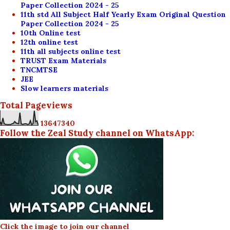
Paper Collection 2024 - 25
11th std All Subject Half Yearly Exam Original Question
Paper Collection 2024 - 25
10th Online test
12th online test
11th all subjects online test
TRUST Exam Materials
TNCMTSE
JEE
Slow learners materials
Total Pageviews
1
3
6
4
7
3
4
0
Follow the Zeal Study channel on WhatsApp:
Click the image to join our channel