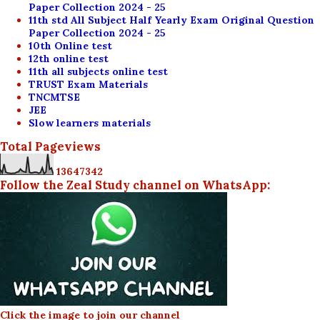
Paper Collection 2024 - 25
11th std All Subject Half Yearly Exam Original Question
Paper Collection 2024 - 25
10th Online test
12th online test
11th all subjects online test
TRUST Exam Materials
TNCMTSE
JEE
Slow learners materials
Total Pageviews
1
3
6
4
7
3
4
2
Follow the Zeal Study channel on WhatsApp:
Click the image to join our channel