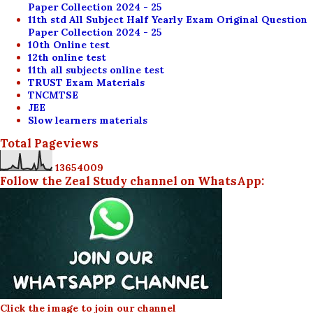
Paper Collection 2024 - 25
11th std All Subject Half Yearly Exam Original Question
Paper Collection 2024 - 25
10th Online test
12th online test
11th all subjects online test
TRUST Exam Materials
TNCMTSE
JEE
Slow learners materials
Total Pageviews
1
3
6
5
4
0
0
9
Follow the Zeal Study channel on WhatsApp:
Click the image to join our channel