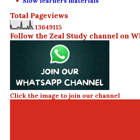
Slow learners materials
Total Pageviews
1
3
6
4
9
1
1
5
Follow the Zeal Study channel on W
Click the image to join our channel