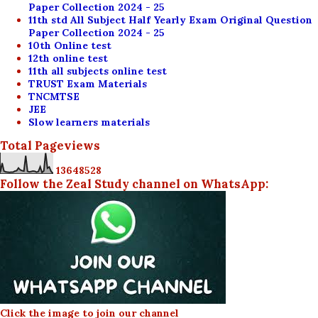
Paper Collection 2024 - 25
11th std All Subject Half Yearly Exam Original Question
Paper Collection 2024 - 25
10th Online test
12th online test
11th all subjects online test
TRUST Exam Materials
TNCMTSE
JEE
Slow learners materials
Total Pageviews
1
3
6
4
8
5
2
8
Follow the Zeal Study channel on WhatsApp:
Click the image to join our channel