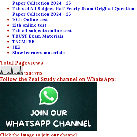
Paper Collection 2024 - 25
11th std All Subject Half Yearly Exam Original Question
Paper Collection 2024 - 25
10th Online test
12th online test
11th all subjects online test
TRUST Exam Materials
TNCMTSE
JEE
Slow learners materials
Total Pageviews
1
3
6
4
7
1
1
8
Follow the Zeal Study channel on WhatsApp:
Click the image to join our channel